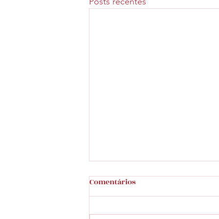
Posts recentes
FESTIVAL ITALIANO DE
Comentários
GASTRONOMIA E CULTURA DE
NOVA VENEZA - GO 2026
https://opopular.com.br/econom