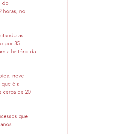
l do 
 horas, no 
eitando as 
o por 35 
m a história da 
bida, nove 
 que é a 
e cerca de 20 
ucessos que 
 anos 