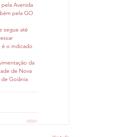
a pela Avenida 
ambém pela GO 
e segue até 
essar 
 é o indicado 
vimentação da 
idade de Nova 
 de Goiânia 