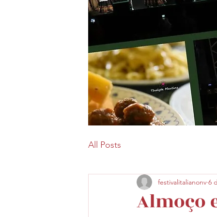
All Posts
festivalitalianonv
6 
Almoço e