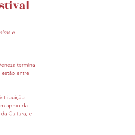
stival
iras e 
 Veneza termina 
 estão entre 
stribuição 
em apoio da 
da Cultura, e 