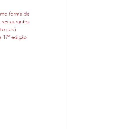
Como forma de 
 restaurantes 
to será 
a 17ª edição 