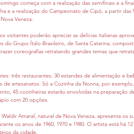
mingo começa com a realização das semifinais e a fina
 e a realização do Campeonato de Cipó, a partir das 9
 Nova Veneza.
s visitantes poderão apreciar as delícias italianas aprov
s do Grupo Ítalo-Brasileiro, de Santa Catarina, compost
trazer coreografias retratando grandes temas que retrata
ntes: três restaurantes, 30 estandes de alimentação e be
os de artesanatos. Só a Cozinha da Nonna, por exemplo,
vento, 45 cozinheiras estarão envolvidas na preparação d
ápio com 20 opções.
r Waldir Amaral, natural de Nova Veneza, apresenta os s
urante os anos de 1960, 1970 e 1980. O artista está há 12
tejos da cidade.