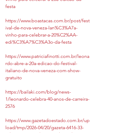
festa
https://www.boastacas.com.br/post/fest
ival-de-nova-veneza-lan%C3%A7a-
vinho-para-celebrar-a-20%C2%AA-
edi%C3%A7%C3%A3o-da-festa
https://www.patriciafinotti.com.br/leona
rdo-abre-a-20a-edicao-do-festival-
italiano-de-nova-veneza-com-show-
gratuito
https://bailaki.com/blog/news-
1/leonardo-celebra-40-anos-de-carreira-
2576
https://www.gazetadoestado.com.br/up
load/tmp/2026-04/20/gazeta-6416-33-