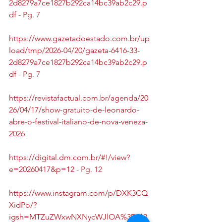
2d8279a7ce1827b292ca14bc39ab2c29.p
df
 - Pg. 7 
https://www.gazetadoestado.com.br/up
load/tmp/2026-04/20/gazeta-6416-33-
2d8279a7ce1827b292ca14bc39ab2c29.p
df
 - Pg. 7
https://revistafactual.com.br/agenda/20
26/04/17/show-gratuito-de-leonardo-
abre-o-festival-italiano-de-nova-veneza-
2026
https://digital.dm.com.br/#!/view?
e=20260417&p=12
 - Pg. 12
https://www.instagram.com/p/DXK3CQ
XidPo/?
igsh=MTZuZWxwNXNycWJlOA%3D%3