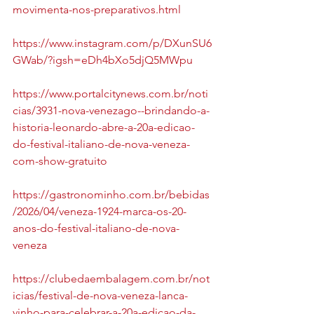
movimenta-nos-preparativos.html
https://www.instagram.com/p/DXunSU6
GWab/?igsh=eDh4bXo5djQ5MWpu
https://www.portalcitynews.com.br/noti
cias/3931-nova-venezago--brindando-a-
historia-leonardo-abre-a-20a-edicao-
do-festival-italiano-de-nova-veneza-
com-show-gratuito
https://gastronominho.com.br/bebidas
/2026/04/veneza-1924-marca-os-20-
anos-do-festival-italiano-de-nova-
veneza
https://clubedaembalagem.com.br/not
icias/festival-de-nova-veneza-lanca-
vinho-para-celebrar-a-20a-edicao-da-