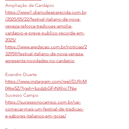
Ampliação de Cardápio
https://www1.diariodeaparecida.com.br
/2025/05/22/festival-italiano-de-nova-
veneza-reforca-tradicoes-amplia-
cardapio-e-preve-publico-recorde-em-
2025/
https://www.aredacao.com.br/noticias/2
32959/festival-italiano-de-nova-veneza-
apresenta-novidades-no-cardapio
Evandro Duarte
https://www.instagram.com/reel/DJ9cM
04tw5Z/?igsh=bzdzbGFrNXhicTNw
Sucesso Campo
https://sucessonocampo.com.br/vai-
comecar-mais-um-festival-de-tradicao-
e-sabores-italianos-em-goias/