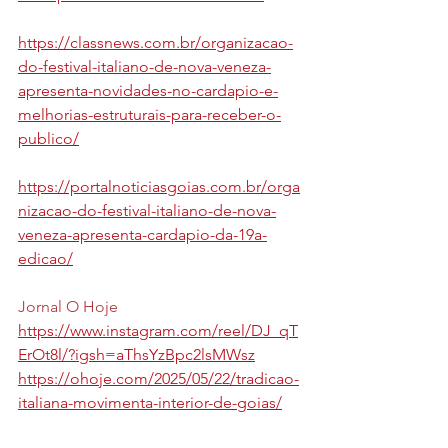
https://classnews.com.br/organizacao-
do-festival-italiano-de-nova-veneza-
apresenta-novidades-no-cardapio-e-
melhorias-estruturais-para-receber-o-
publico/
https://portalnoticiasgoias.com.br/orga
nizacao-do-festival-italiano-de-nova-
veneza-apresenta-cardapio-da-19a-
edicao/
Jornal O Hoje
https://www.instagram.com/reel/DJ_qT
ErOt8l/?igsh=aThsYzBpc2lsMWsz
https://ohoje.com/2025/05/22/tradicao-
italiana-movimenta-interior-de-goias/