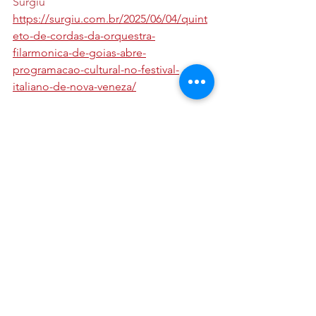
Surgiu
https://surgiu.com.br/2025/06/04/quint
eto-de-cordas-da-orquestra-
filarmonica-de-goias-abre-
programacao-cultural-no-festival-
italiano-de-nova-veneza/
Mais Goiás
https://www.maisgoias.com.br/divirta-
se/quinteto-de-cordas-da-filarmonica-
abre-programacao-cultural-do-festival-
italiano-de-nova-veneza-veja/
Globo Play
https://globoplay.globo.com/v/1364304
1/?s=0s
Quintetos de Cordas da Orquestra 
Filarmônica de Goiás