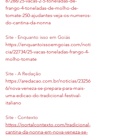
87288/25-vacas-2-5-toneladas-de-
frango-4-toneladas-de-molho-de-
tomate-250-ajudantes-veja-os-numeros-
do-cantina-da-nonna
Site - Enquanto isso em Goiás 
https://enquantoissoemgoias.com/noti
cia/22734/25-vacas-toneladas-frango-4-
molho-tomate
Site - A Redação 
https://aredacao.com.br/noticias/23256
6/nova-veneza-se-prepara-para-mais-
uma-edicao-do-tradicional-festival-
italiano
Site - Contexto 
https://portalcontexto.com/tradicional-
cantina-da-nonna-em-nova-veneza-se-