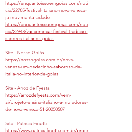
https://enquantoissoemgoias.com/noti
cia/22705/festival-italiano-nova-veneza-
ja-movimenta-cidade
https://enquantoissoemgoias.com/noti
cia/22948/vai-comecar-festival-tradicao-
sabores-italianos-goias
Site - Nosso Goiás
https://nossogoias.com.br/nova-
veneza-um-pedacinho-saboroso-da-
italia-no-interior-de-goias
Site - Arroz de Fyesta
https://arrozdefyesta.com/vem-
ai/projeto-ensina-italiano-a-moradores-
de-nova-veneza-51-20250507
Site - Patricia Finotti 
https://www.patriciafinotti.com.br/proje