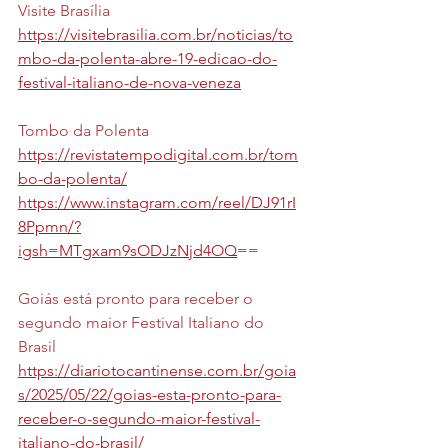
Visite Brasília
https://visitebrasilia.com.br/noticias/to
mbo-da-polenta-abre-19-edicao-do-
festival-italiano-de-nova-veneza
Tombo da Polenta
https://revistatempodigital.com.br/tom
bo-da-polenta/
https://www.instagram.com/reel/DJ91rI
8Ppmn/?
igsh=MTgxam9sODJzNjd4OQ
==
Goiás está pronto para receber o 
segundo maior Festival Italiano do 
Brasil
https://diariotocantinense.com.br/goia
s/2025/05/22/goias-esta-pronto-para-
receber-o-segundo-maior-festival-
italiano-do-brasil/