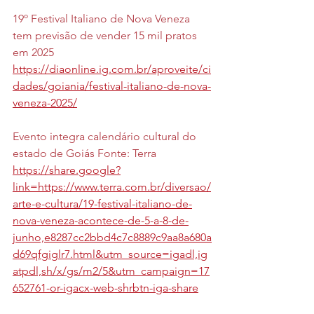
19º Festival Italiano de Nova Veneza 
tem previsão de vender 15 mil pratos 
em 2025
https://diaonline.ig.com.br/aproveite/ci
dades/goiania/festival-italiano-de-nova-
veneza-2025/
Evento integra calendário cultural do 
estado de Goiás Fonte: Terra 
https://share.google?
link=https://www.terra.com.br/diversao/
arte-e-cultura/19-festival-italiano-de-
nova-veneza-acontece-de-5-a-8-de-
junho,e8287cc2bbd4c7c8889c9aa8a680a
d69qfgiglr7.html&utm_source=igadl,ig
atpdl,sh/x/gs/m2/5&utm_campaign=17
652761-or-igacx-web-shrbtn-iga-share