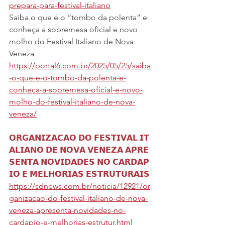
prepara-para-festival-italiano
Saiba o que é o “tombo da polenta” e 
conheça a sobremesa oficial e novo 
molho do Festival Italiano de Nova 
Veneza
https://portal6.com.br/2025/05/25/saiba
-o-que-e-o-tombo-da-polenta-e-
conheca-a-sobremesa-oficial-e-novo-
molho-do-festival-italiano-de-nova-
veneza/
𝗢𝗥𝗚𝗔𝗡𝗜𝗭𝗔𝗖𝗔𝗢 𝗗𝗢 𝗙𝗘𝗦𝗧𝗜𝗩𝗔𝗟 𝗜𝗧
𝗔𝗟𝗜𝗔𝗡𝗢 𝗗𝗘 𝗡𝗢𝗩𝗔 𝗩𝗘𝗡𝗘𝗭𝗔 𝗔𝗣𝗥𝗘
𝗦𝗘𝗡𝗧𝗔 𝗡𝗢𝗩𝗜𝗗𝗔𝗗𝗘𝗦 𝗡𝗢 𝗖𝗔𝗥𝗗𝗔𝗣
𝗜𝗢 𝗘 𝗠𝗘𝗟𝗛𝗢𝗥𝗜𝗔𝗦 𝗘𝗦𝗧𝗥𝗨𝗧𝗨𝗥𝗔𝗜𝗦 
https://sdnews.com.br/noticia/12921/or
ganizacao-do-festival-italiano-de-nova-
veneza-apresenta-novidades-no-
cardapio-e-melhorias-estrutur.html